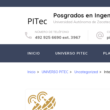
Saltar
al
Posgrados en Ingen
contenido
Universidad Autónoma de Zacate
(presione
Entrar)
NÚMERO DE TELÉFONO
C
492 925 6690 ext. 3967
p
INICIO
UNIVERSO PITEC
PL
Inicio
>
UNIVERSO PITEC
>
Uncategorized
>
Inte