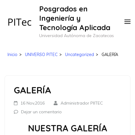
Saltar
Posgrados en
al
Ingeniería y
contenido
Tecnología Aplicada
(presione
Universidad Autónoma de Zacatecas
Entrar)
Inicio
>
UNIVERSO PITEC
>
Uncategorized
>
GALERÍA
GALERÍA
16 Nov,2016
Administrador PIITEC
Dejar un comentario
NUESTRA GALERÍA