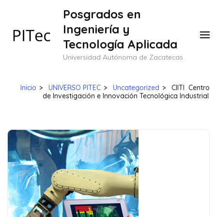
Saltar
Posgrados en
al
Ingeniería y
contenido
Tecnología Aplicada
(presione
Universidad Autónoma de Zacatecas
Entrar)
Inicio
>
UNIVERSO PITEC
>
Uncategorized
>
CIITI Centro
de Investigación e Innovación Tecnológica Industrial