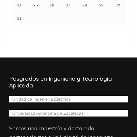
24
25
26
27
28
29
30
31
Posgrados en Ingeniería y Tecnología
Aplicada
Unidad de Ingeniería Eléctrica
Universidad Autónoma de Zacatecas
Somos una maestría y doctorado