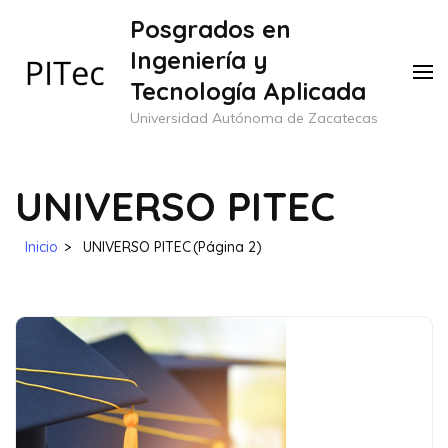
Saltar
Posgrados en
al
Ingeniería y
contenido
Tecnología Aplicada
(presione
Universidad Autónoma de Zacatecas
Entrar)
UNIVERSO PITEC
Inicio
>
UNIVERSO PITEC
(Página 2)