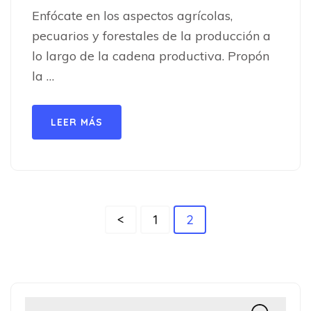
Enfócate en los aspectos agrícolas,
pecuarios y forestales de la producción a
lo largo de la cadena productiva. Propón
la …
LEER MÁS
Paginación
Página
Página
<
1
2
de
entradas